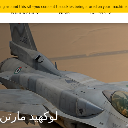
ing around this site you consent to cookies being stored on your machine.
What we do
News
Careers
لوكهيد مارتن