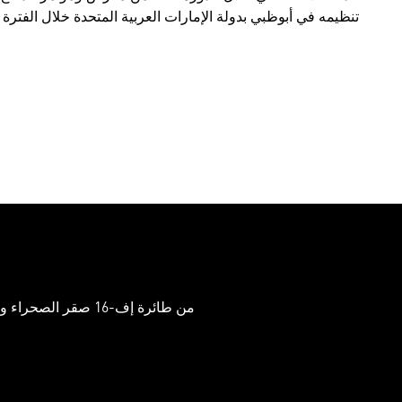
تنظيمه في أبوظبي بدولة الإمارات العربية المتحدة خلال الفترة من 21 وحتى 25 فبراير 
من طائرة إف-16 صقر الصحراء وحتى مروحية بلاك هوك، شراكتنا مع الإمارات العربية المتحدة تشمل عدداً من برامج الدفاع والأمن الحيوية.